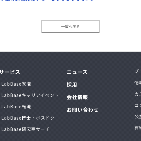
一覧へ戻る
サービス
ニュース
プ
情
LabBase就職
採用
カ
LabBaseキャリアイベント
会社情報
コ
LabBase転職
お問い合わせ
公
LabBase博士・ポスドク
有
LabBase研究室サーチ