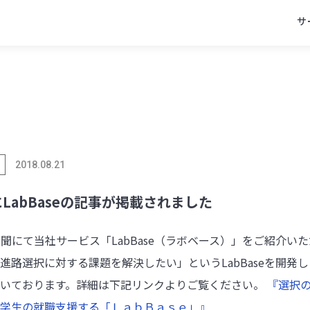
サ
2018.08.21
x
facebook
line
LabBaseの記事が掲載されました
経新聞にて当社サービス「LabBase（ラボベース）」をご紹介い
進路選択に対する課題を解決したい」というLabBaseを開発
だいております。詳細は下記リンクよりご覧ください。
『選択
学生の就職支援する「ＬａｂＢａｓｅ」』