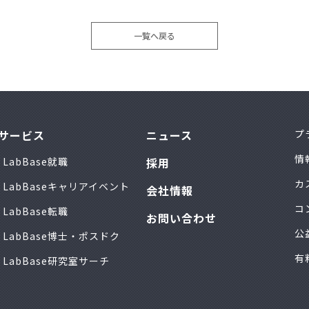
一覧へ戻る
サービス
ニュース
プ
情
LabBase就職
採用
カ
LabBaseキャリアイベント
会社情報
コ
LabBase転職
お問い合わせ
公
LabBase博士・ポスドク
有
LabBase研究室サーチ