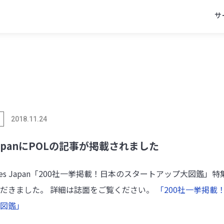
サ
2018.11.24
x
facebook
line
 JapanにPOLの記事が掲載されました
orbes Japan「200社一挙掲載！日本のスタートアップ大図鑑」
だきました。 詳細は誌面をご覧ください。
「200社一挙掲載
図鑑」